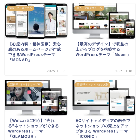
病院・クリニック系
個人・ブログサイト系
【心療内科・精神医療】安心
【最高のデザイン】で収益の
感のあるホームページが作成
上がるブログを構築する
できるWordPressテーマ
WordPressテーマ「Muum」
「MONAD」
2025-11-19
2025-11-18
店舗HP・ネットショップ系
店舗HP・ネットショップ系
【Welcartに対応】”売れ
ECサイト＋メディアの融合で
る”ネットショップができる
ネットショップの売上をアッ
WordPressテーマ
プさせる WordPressテーマ
「GLAMOUR」
「ICONIC」