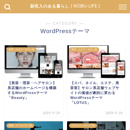
副収入のある暮らし | NOBU-LIFE |
― CATEGORY ―
WordPressテーマ
美容・エステ・サロン系
美容・エステ・サロン系
【美容・理容・ヘアサロン】
【スパ、ネイル、エステ、美
系店舗のホームページを構築
容室】サロン系店舗ウェブサ
するWordPressテーマ
イトの価値が劇的に変わる
「Beauty」
WordPressテーマ
「LOTUS」
2025-11-25
2025-11-24
映像・クリエイター系
マガジン・メディア系