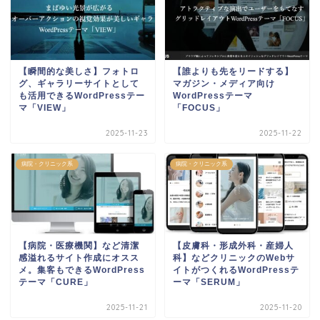
【瞬間的な美しさ】フォトロ
【誰よりも先をリードする】
グ、ギャラリーサイトとして
マガジン・メディア向け
も活用できるWordPressテー
WordPressテーマ
マ「VIEW」
「FOCUS」
2025-11-23
2025-11-22
病院・クリニック系
病院・クリニック系
【病院・医療機関】など清潔
【皮膚科・形成外科・産婦人
感溢れるサイト作成にオスス
科】などクリニックのWebサ
メ。集客もできるWordPress
イトがつくれるWordPressテ
テーマ「CURE」
ーマ「SERUM」
2025-11-21
2025-11-20