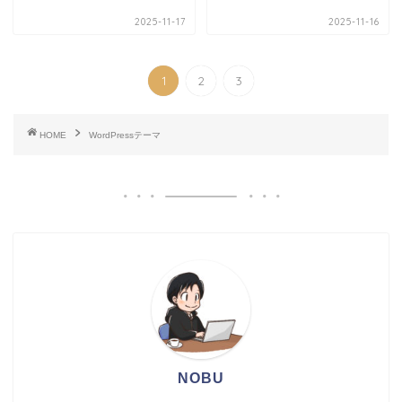
2025-11-17
2025-11-16
1
2
3
HOME
WordPressテーマ
NOBU