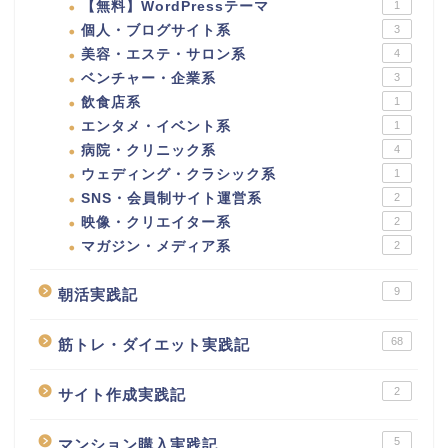
【無料】WordPressテーマ
1
個人・ブログサイト系
3
美容・エステ・サロン系
4
ベンチャー・企業系
3
飲食店系
1
エンタメ・イベント系
1
病院・クリニック系
4
ウェディング・クラシック系
1
SNS・会員制サイト運営系
2
映像・クリエイター系
2
マガジン・メディア系
2
9
朝活実践記
68
筋トレ・ダイエット実践記
2
サイト作成実践記
5
マンション購入実践記